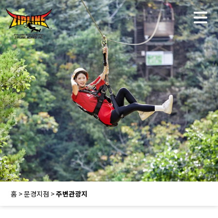
홈 > 문경지점 >
주변관광지