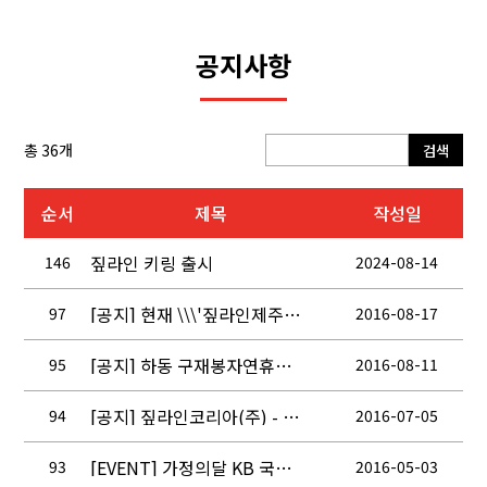
공지사항
총 36개
검색
순서
제목
작성일
짚라인 키링 출시
146
2024-08-14
[공지] 현재 \\\'짚라인제주\\\'라는 명칭을 이용하여 운영하는 시설은 당사와 무관한 시설입니다.
97
2016-08-17
[공지] 하동 구재봉자연휴양림 어드벤처 띠롤리엔은 짚라인코리아와 무관한 업체입니다.
95
2016-08-11
[공지] 짚라인코리아(주) - 한국전력공사 제휴협약 체결!
94
2016-07-05
[EVENT] 가정의달 KB 국민카드와 함께하는 할인 이벤트
93
2016-05-03